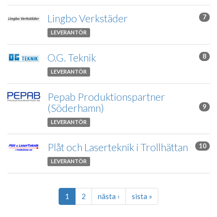
Lingbo Verkstäder
7
LEVERANTÖR
O.G. Teknik
8
LEVERANTÖR
Pepab Produktionspartner
(Söderhamn)
9
LEVERANTÖR
Plåt och Laserteknik i Trollhättan
10
LEVERANTÖR
1
2
nästa
›
sista
»