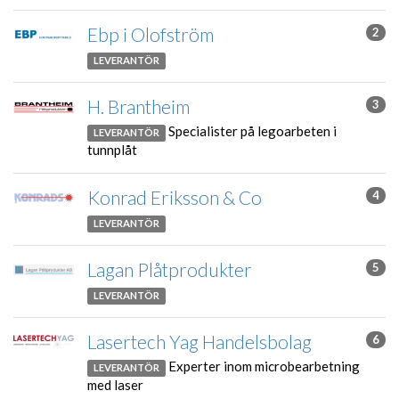
Ebp i Olofström
2
LEVERANTÖR
H. Brantheim
3
Specialister på legoarbeten i
LEVERANTÖR
tunnplåt
Konrad Eriksson & Co
4
LEVERANTÖR
Lagan Plåtprodukter
5
LEVERANTÖR
Lasertech Yag Handelsbolag
6
Experter inom microbearbetning
LEVERANTÖR
med laser