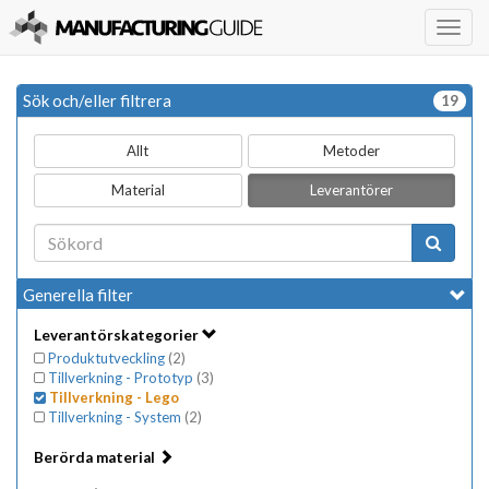
Togg
navig
Sök och/eller filtrera
19
Allt
Metoder
Material
Leverantörer
Generella filter
Leverantörskategorier
Produktutveckling
(
2
)
Tillverkning - Prototyp
(
3
)
Tillverkning - Lego
Tillverkning - System
(
2
)
Berörda material