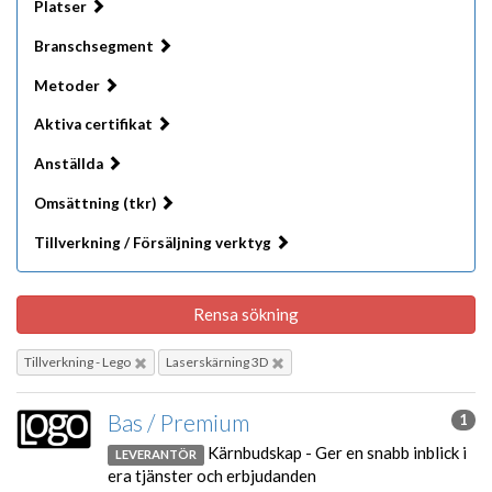
Platser
Branschsegment
Metoder
Aktiva certifikat
Anställda
Omsättning (tkr)
Tillverkning / Försäljning verktyg
Rensa sökning
Tillverkning - Lego
Laserskärning 3D
Bas / Premium
1
Kärnbudskap - Ger en snabb inblick i
LEVERANTÖR
era tjänster och erbjudanden