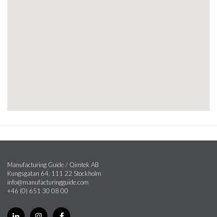
Manufacturing Guide / Qimtek AB
Kungsgatan 64, 111 22 Stockholm
info@manufacturingguide.com
+46 (0) 651 30 08 00