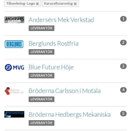
Tillverkning - Lego
Karusellsvarvning
Andersérs Mek Verkstad
1
LEVERANTÖR
Berglunds Rostfria
2
LEVERANTÖR
Blue Future Höje
3
LEVERANTÖR
Bröderna Carlsson i Motala
4
LEVERANTÖR
Bröderna Hedbergs Mekaniska
5
LEVERANTÖR