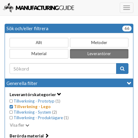
Togg
navig
Sök och/eller filtrera
66
Allt
Metoder
Material
Leverantörer
Generella filter
Leverantörskategorier
Tillverkning - Prototyp
(
1
)
Tillverkning - Lego
Tillverkning - System
(
2
)
Tillverkning - Produktägare
(
1
)
Visa fler
Berörda material