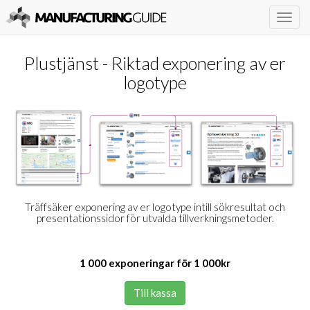
Togg
navig
Plustjänst - Riktad exponering av er
logotype
Träffsäker exponering av er logotype intill sökresultat och
presentationssidor för utvalda tillverkningsmetoder.
1 000 exponeringar för 1 000kr
Till kassa