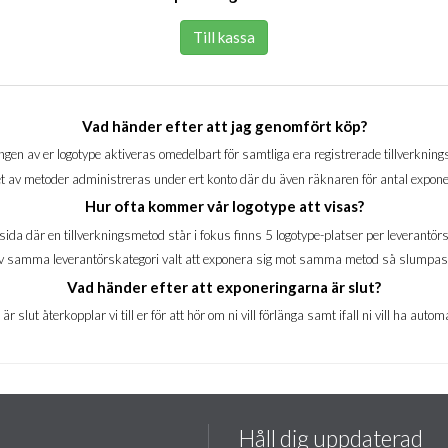
Till kassa
Vad händer efter att jag genomfört köp?
gen av er logotype aktiveras omedelbart för samtliga era registrerade tillverknin
t av metoder administreras under ert konto där du även räknaren för antal expone
Hur ofta kommer vår logotype att visas?
sida där en tillverkningsmetod står i fokus finns 5 logotype-platser per leverantörs
5 av samma leverantörskategori valt att exponera sig mot samma metod så slumpas
Vad händer efter att exponeringarna är slut?
r slut återkopplar vi till er för att hör om ni vill förlänga samt ifall ni vill ha aut
Håll dig uppdaterad