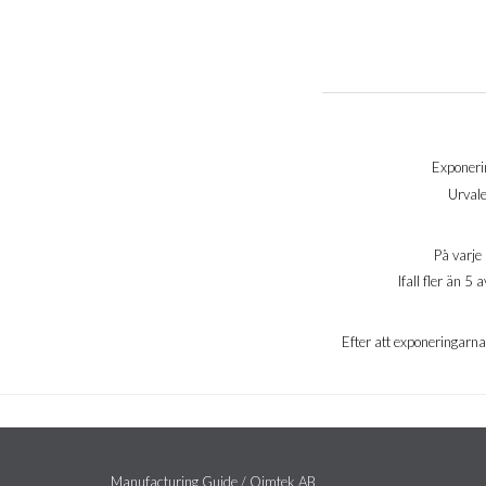
Exponerin
Urvale
På varje 
Ifall fler än 
Efter att exponeringarna ä
Manufacturing Guide / Qimtek AB