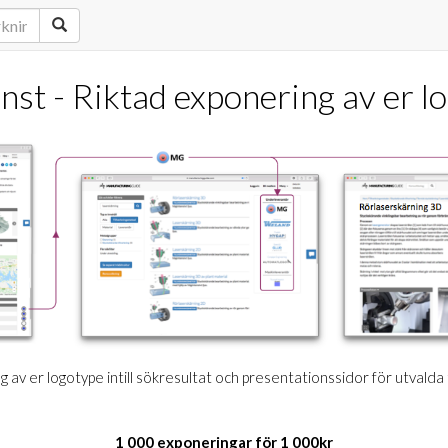
änst - Riktad exponering av er l
 av er logotype intill sökresultat och presentationssidor för utvalda
1 000 exponeringar för 1 000kr