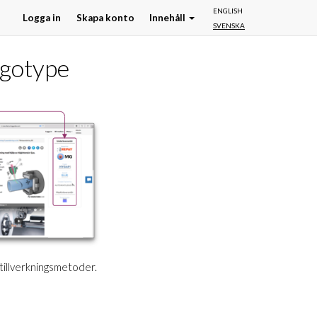
ENGLISH
Logga in
Skapa konto
Innehåll
SVENSKA
ogotype
 tillverkningsmetoder.