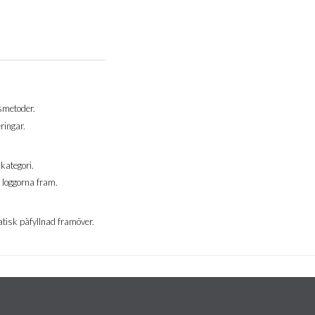
gsmetoder.
ringar.
kategori.
 loggorna fram.
omatisk påfyllnad framöver.