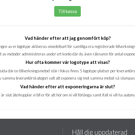
Till kassa
Vad händer efter att jag genomfört köp?
gen av er logotype aktiveras omedelbart för samtliga era registrerade tillverknin
t av metoder administreras under ert konto där du även räknaren för antal expone
Hur ofta kommer vår logotype att visas?
sida där en tillverkningsmetod står i fokus finns 5 logotype-platser per leverantörs
5 av samma leverantörskategori valt att exponera sig mot samma metod så slumpas
Vad händer efter att exponeringarna är slut?
r slut återkopplar vi till er för att hör om ni vill förlänga samt ifall ni vill ha aut
Håll dig uppdaterad