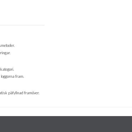
gsmetoder.
ringar.
kategori.
 loggorna fram.
omatisk påfyllnad framöver.