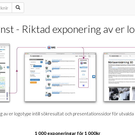
änst - Riktad exponering av er l
 av er logotype intill sökresultat och presentationssidor för utvalda
1 000 exponeringar för 1 000kr