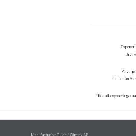
Exponerin
Urvale
På varje 
Ifall fler än 
Efter att exponeringarna ä
Manufacturing Guide / Qimtek AB