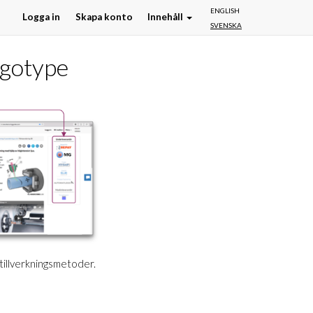
ENGLISH
Logga in
Skapa konto
Innehåll
SVENSKA
ogotype
 tillverkningsmetoder.