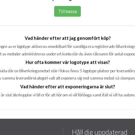
Till kassa
Vad händer efter att jag genomfört köp?
gen av er logotype aktiveras omedelbart för samtliga era registrerade tillverknin
t av metoder administreras under ert konto där du även räknaren för antal expone
Hur ofta kommer vår logotype att visas?
sida där en tillverkningsmetod står i fokus finns 5 logotype-platser per leverantörs
5 av samma leverantörskategori valt att exponera sig mot samma metod så slumpas
Vad händer efter att exponeringarna är slut?
r slut återkopplar vi till er för att hör om ni vill förlänga samt ifall ni vill ha aut
Håll dig uppdaterad