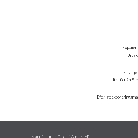
Exponerin
Urvale
På varje 
Ifall fler än 
Efter att exponeringarna ä
Manufacturing Guide / Qimtek AB