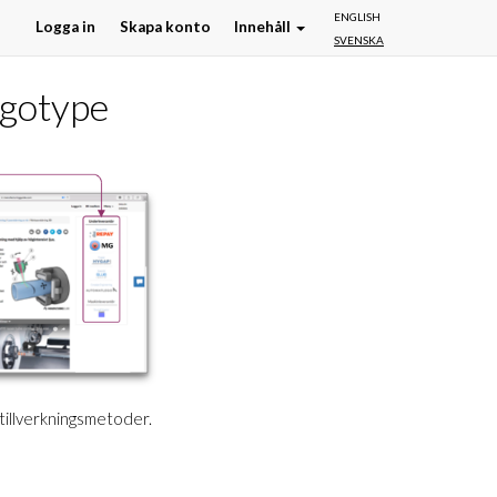
ENGLISH
Logga in
Skapa konto
Innehåll
SVENSKA
ogotype
 tillverkningsmetoder.