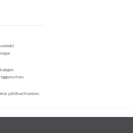
gsmetoder.
ringar.
kategori.
 loggorna fram.
omatisk påfyllnad framöver.