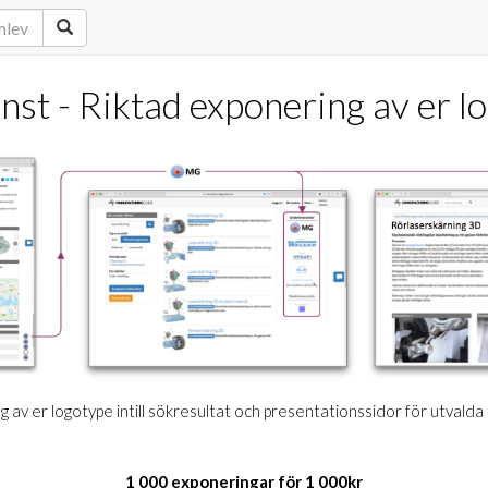
änst - Riktad exponering av er l
 av er logotype intill sökresultat och presentationssidor för utvalda
1 000 exponeringar för 1 000kr