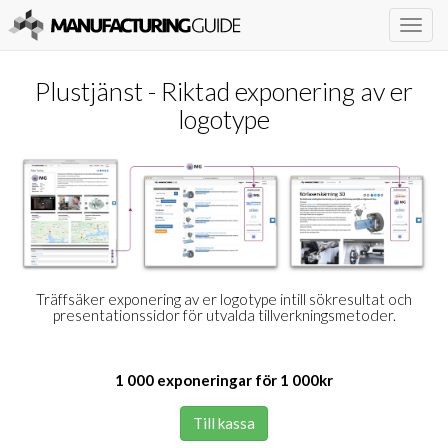
Togg
navig
Plustjänst - Riktad exponering av er
logotype
Träffsäker exponering av er logotype intill sökresultat och
presentationssidor för utvalda tillverkningsmetoder.
1 000 exponeringar för 1 000kr
Till kassa