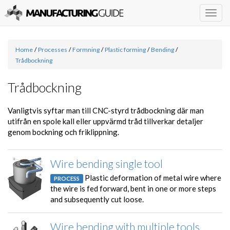
Togg
navig
Home
/
Processes
/
Formning
/
Plastic forming
/
Bending
/
Trådbockning
Trådbockning
Vanligtvis syftar man till CNC-styrd trådbockning där man
utifrån en spole kall eller uppvärmd tråd tillverkar detaljer
genom bockning och friklippning.
Wire bending single tool
Plastic deformation of metal wire where
PROCESS
the wire is fed forward, bent in one or more steps
and subsequently cut loose.
Wire bending with multiple tools