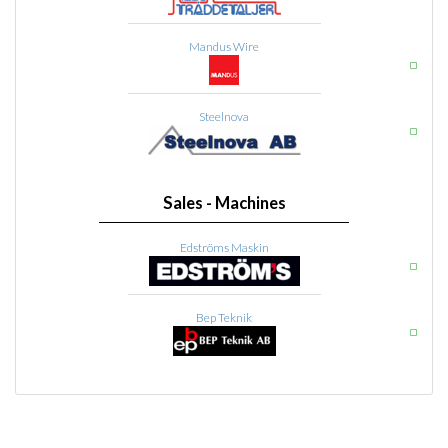
Mandus Wire
Steelnova
Sales - Machines
Edströms Maskin
Bep Teknik