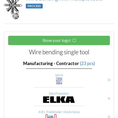
PROCESS
Show your logo!
Wire bending single tool
Manufacturing - Contractor
(23 pcs)
Spiros
Elka Produkter
A B L Tråddetaljer i Anderstorp