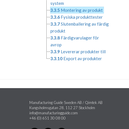
system
3.3.5
Montering av produkt
3.3.6
Fysiska produkttester
3.3.7
Slutemballering av färdig
produkt
3.3.8
Färdigvarulager för
avrop
3.3.9
Levererar produkter till
3.3.10
Export av produkter
Manufacturing Guide Sweden AB / Qimtek AB
Kungsholmsgatan 28, 112 27 Stockholm
info@manufacturingguide.com
+46 (0) 651 30 08 00