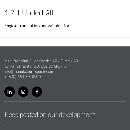
1.7.1 Underhåll
English
translation unavailable for
.
Manufacturing Guide Sweden AB / Qimtek AB
Kungsholmsgatan 28, 112 27 Stockholm
info@manufacturingguide.com
+46 (0) 651 30 08 00
Keep posted on our development
.