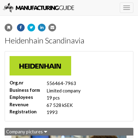
Togg
navig
Heidenhain Scandinavia
Org.nr
556464-7963
Business form
Limited company
Employees
19 pcs
Revenue
67 528 kSEK
Registration
1993
Company pictures